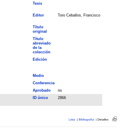
Tesis
Editor
Toro Ceballos, Francisco
Título
original
Título
abreviado
de la
colección
Edición
Medio
Conferencia
Aprobado
no
ID único
2866
Lista
|
Bibliografía
|
Detalles