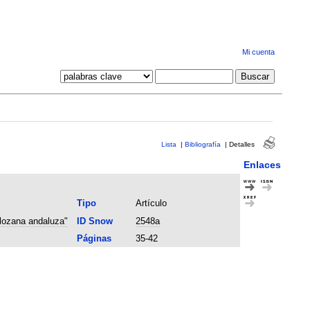
Mi cuenta
Lista
|
Bibliografía
|
Detalles
Enlaces
Tipo
Artículo
 lozana andaluza"
ID Snow
2548a
Páginas
35-42