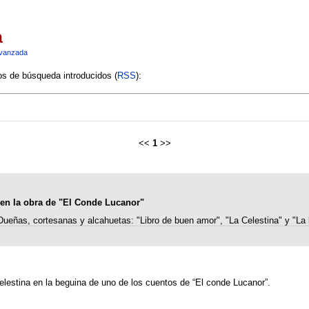
a
vanzada
ios de búsqueda introducidos (
RSS
):
<<
1
>>
 en la obra de "El Conde Lucanor"
Dueñas, cortesanas y alcahuetas: "Libro de buen amor", "La Celestina" y "La
elestina en la beguina de uno de los cuentos de “El conde Lucanor”.