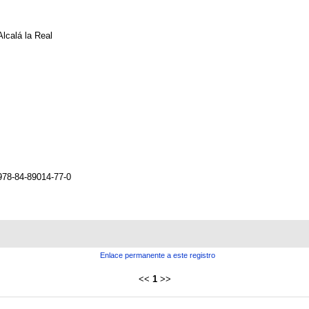
Alcalá la Real
978-84-89014-77-0
Enlace permanente a este registro
<<
1
>>