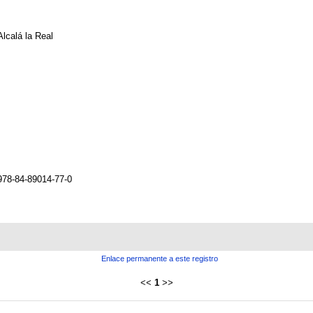
Alcalá la Real
978-84-89014-77-0
Enlace permanente a este registro
<<
1
>>