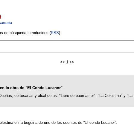
a
vanzada
ios de búsqueda introducidos (
RSS
):
<<
1
>>
 en la obra de "El Conde Lucanor"
Dueñas, cortesanas y alcahuetas: "Libro de buen amor", "La Celestina" y "La
elestina en la beguina de uno de los cuentos de “El conde Lucanor”.