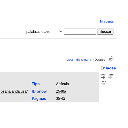
Mi cuenta
Lista
|
Bibliografía
|
Detalles
Enlaces
Tipo
Artículo
 lozana andaluza"
ID Snow
2548a
Páginas
35-42