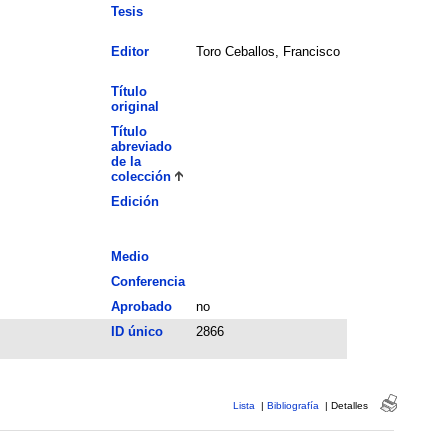
Tesis
Editor
Toro Ceballos, Francisco
Título
original
Título
abreviado
de la
colección
Edición
Medio
Conferencia
Aprobado
no
ID único
2866
Lista
|
Bibliografía
|
Detalles