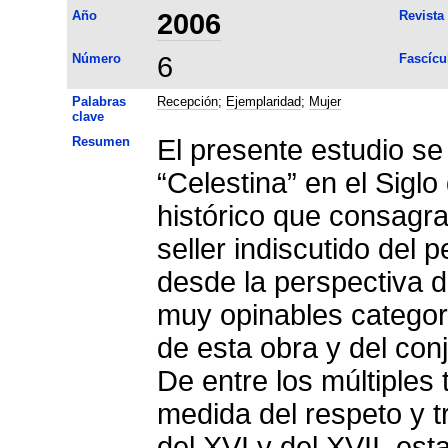
Año
2006
Revista
Número
6
Fascícu
Palabras
Recepción
;
Ejemplaridad
;
Mujer
clave
Resumen
El presente estudio se
“Celestina” en el Sig
histórico que consagra
seller indiscutido del 
desde la perspectiva d
muy opinables categor
de esta obra y del con
De entre los múltiples
medida del respeto y t
del XVI y del XVII, est