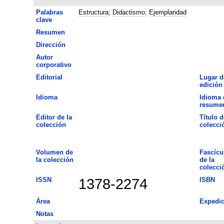
Palabras
Estructura
;
Didactismo
;
Ejemplaridad
clave
Resumen
Dirección
Autor
corporativo
Editorial
Lugar d
edición
Idioma
Idioma 
resume
Editor de la
Título d
colección
colecci
Volumen de
Fascícu
la colección
de la
colecci
ISSN
1378-2274
ISBN
Área
Expedic
Notas