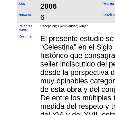
Año
2006
Revista
Número
6
Fascícu
Palabras
Recepción
;
Ejemplaridad
;
Mujer
clave
Resumen
El presente estudio se
“Celestina” en el Sig
histórico que consagra
seller indiscutido del 
desde la perspectiva d
muy opinables categor
de esta obra y del con
De entre los múltiples
medida del respeto y t
del XVI y del XVII, est