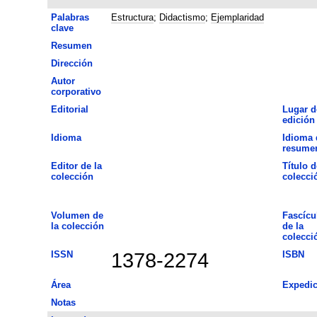
Palabras
Estructura
;
Didactismo
;
Ejemplaridad
clave
Resumen
Dirección
Autor
corporativo
Editorial
Lugar d
edición
Idioma
Idioma 
resume
Editor de la
Título d
colección
colecci
Volumen de
Fascícu
la colección
de la
colecci
ISSN
1378-2274
ISBN
Área
Expedic
Notas