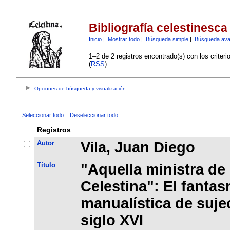
Bibliografía celestinesca
Inicio
|
Mostrar todo
|
Búsqueda simple
|
Búsqueda av
1–2 de 2 registros encontrado(s) con los criter
(
RSS
):
Opciones de búsqueda y visualización
Seleccionar todo
Deseleccionar todo
Registros
Autor
Vila, Juan Diego
Título
"Aquella ministra de
Celestina": El fantas
manualística de suje
siglo XVI