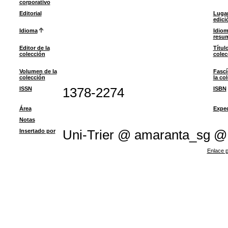
corporativo
Editorial
Lugar
edici
Idioma
Idiom
resu
Editor de la
Título
colección
colec
Volumen de la
Fascí
colección
la co
ISSN
1378-2274
ISBN
Área
Exped
Notas
Insertado por
Uni-Trier @ amaranta_sg @
Enlace p