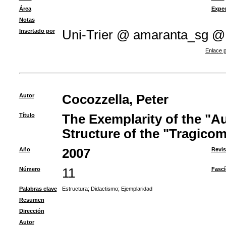
Área
Exped
Notas
Insertado por
Uni-Trier @ amaranta_sg @
Enlace p
Autor
Cocozzella, Peter
Título
The Exemplarity of the "A
Structure of the "Tragicom
Año
2007
Revis
Número
11
Fascí
Palabras clave
Estructura
;
Didactismo
;
Ejemplaridad
Resumen
Dirección
Autor