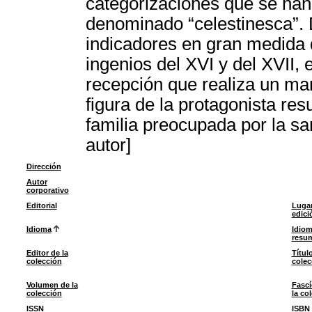
categorizaciones que se han
denominado “celestinesca”. D
indicadores en gran medida d
ingenios del XVI y del XVII, 
recepción que realiza un ma
figura de la protagonista res
familia preocupada por la s
autor]
Dirección
Autor
corporativo
Editorial
Lugar
edici
Idioma
Idiom
resu
Editor de la
Título
colección
colec
Volumen de la
Fascí
colección
la co
ISSN
ISBN