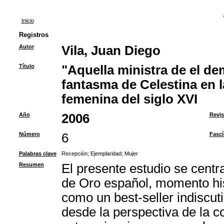
Inicio
Registros
Autor
Vila, Juan Diego
Título
"Aquella ministra de el de
fantasma de Celestina en l
femenina del siglo XVI
Año
2006
Revis
Número
6
Fascí
Palabras clave
Recepción
;
Ejemplaridad
;
Mujer
Resumen
El presente estudio se centra
de Oro español, momento his
como un best-seller indiscut
desde la perspectiva de la c