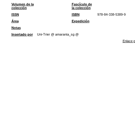
Volumen de la
Fascículo de
colección
la colección
ISSN
ISBN
978-84-338-5389-9
Área
Expedición
Notas
Insertado por
Uni-Trier @ amaranta_sg @
Enlace p