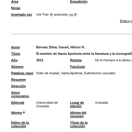
Área
Expedición
Notas
Insertado por
Uni-Trier @ amaranta_sg @
Enlace p
Autor
Borsari, Elisa
;
Gassó, Héctor H.
Título
El martirio de Santa Apolonia entre la literatura y la iconografí
Año
2012
Revista
De lo Humano a lo divino 
Número
Fascículo
Palabras clave
Dolor de muelas
;
Santa Apolonia, Eufemismos sexuales
Resumen
Dirección
Autor
corporativo
Editorial
Universidad de
Lugar de
Granada
Granada
edición
Idioma
Idioma del
resumen
Editor de la
Título de la
colección
colección