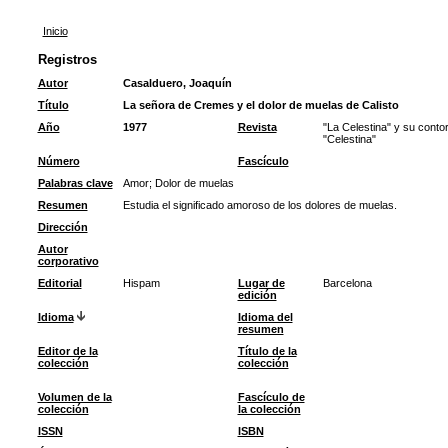
Inicio
Registros
Autor
Casalduero, Joaquín
Título
La señora de Cremes y el dolor de muelas de Calisto
Año
1977
Revista
"La Celestina" y su contor
"Celestina"
Número
Fascículo
Palabras clave
Amor
;
Dolor de muelas
Resumen
Estudia el significado amoroso de los dolores de muelas.
Dirección
Autor
corporativo
Editorial
Hispam
Lugar de
Barcelona
edición
Idioma
Idioma del
resumen
Editor de la
Título de la
colección
colección
Volumen de la
Fascículo de
colección
la colección
ISSN
ISBN