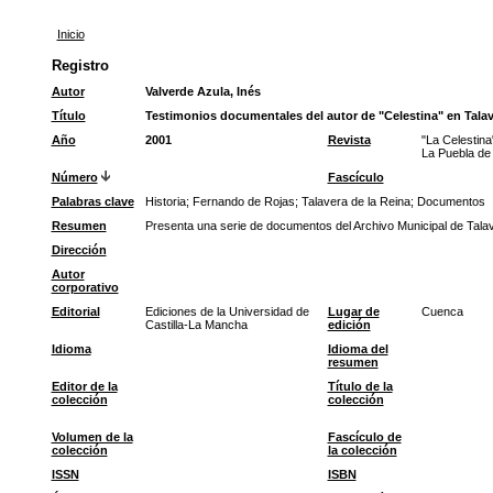
Inicio
Registro
Autor
Valverde Azula, Inés
Título
Testimonios documentales del autor de "Celestina" en Talav
Año
2001
Revista
"La Celestina
La Puebla de
Número
Fascículo
Palabras clave
Historia
;
Fernando de Rojas
;
Talavera de la Reina
;
Documentos
Resumen
Presenta una serie de documentos del Archivo Municipal de Talav
Dirección
Autor
corporativo
Editorial
Ediciones de la Universidad de
Lugar de
Cuenca
Castilla-La Mancha
edición
Idioma
Idioma del
resumen
Editor de la
Título de la
colección
colección
Volumen de la
Fascículo de
colección
la colección
ISSN
ISBN