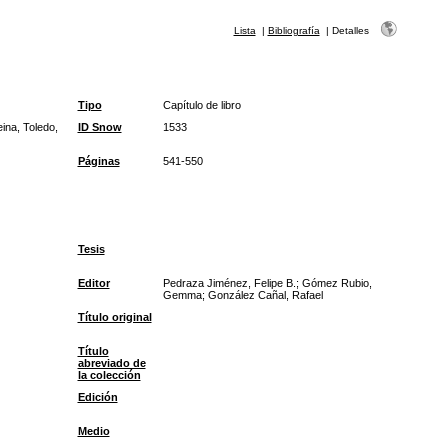
Lista
|
Bibliografía
|
Detalles
Tipo
Capítulo de libro
ina, Toledo,
ID Snow
1533
Páginas
541-550
Tesis
Editor
Pedraza Jiménez, Felipe B.; Gómez Rubio,
Gemma; González Cañal, Rafael
Título original
Título
abreviado de
la colección
Edición
Medio