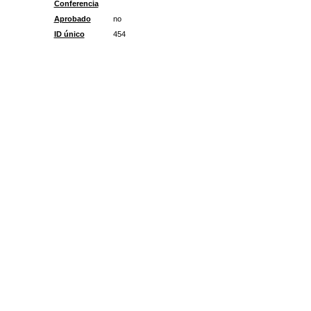
Conferencia
Aprobado
no
ID único
454