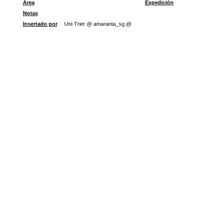
Área
Expedición
Notas
Insertado por
Uni-Trier @ amaranta_sg @