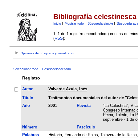
Bibliografía celestinesca
Inicio
|
Mostrar todo
|
Búsqueda simple
|
Búsqueda av
1–1 de 1 registro encontrado(s) con los criteri
(
RSS
):
Opciones de búsqueda y visualización
Seleccionar todo
Deseleccionar todo
Registro
Autor
Valverde Azula, Inés
Título
Testimonios documentales del autor de "Celest
Año
2001
Revista
"La Celestina", V c
Congreso Internacio
Reina, Toledo, La 
septiembre - 1 de o
Número
Fascículo
Palabras
Historia
;
Fernando de Rojas
;
Talavera de la Reina