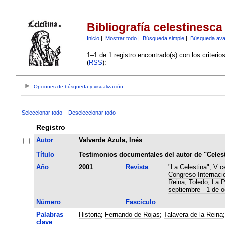
Bibliografía celestinesca
Inicio
|
Mostrar todo
|
Búsqueda simple
|
Búsqueda av
1–1 de 1 registro encontrado(s) con los criteri
(
RSS
):
Opciones de búsqueda y visualización
Seleccionar todo
Deseleccionar todo
Registro
Autor
Valverde Azula, Inés
Título
Testimonios documentales del autor de "Celest
Año
2001
Revista
"La Celestina", V c
Congreso Internaci
Reina, Toledo, La 
septiembre - 1 de o
Número
Fascículo
Palabras
Historia
;
Fernando de Rojas
;
Talavera de la Reina
clave