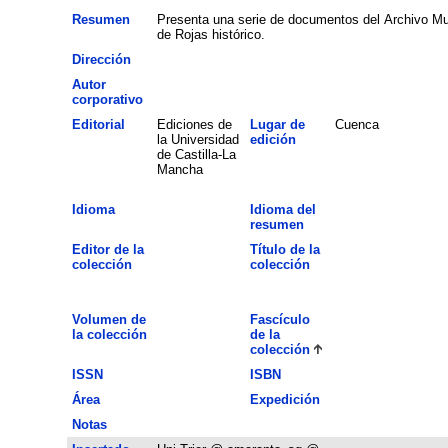
Resumen
Presenta una serie de documentos del Archivo Mun
de Rojas histórico.
Dirección
Autor
corporativo
Editorial
Ediciones de
Lugar de
Cuenca
la Universidad
edición
de Castilla-La
Mancha
Idioma
Idioma del
resumen
Editor de la
Título de la
colección
colección
Volumen de
Fascículo
la colección
de la
colección
ISSN
ISBN
Área
Expedición
Notas