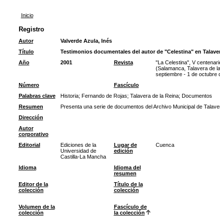
Inicio
Registro
Autor
Valverde Azula, Inés
Título
Testimonios documentales del autor de "Celestina" en Talave
Año
2001
Revista
"La Celestina", V centenar
(Salamanca, Talavera de la
septiembre - 1 de octubre 
Número
Fascículo
Palabras clave
Historia
;
Fernando de Rojas
;
Talavera de la Reina
;
Documentos
Resumen
Presenta una serie de documentos del Archivo Municipal de Talaver
Dirección
Autor
corporativo
Editorial
Ediciones de la
Lugar de
Cuenca
Universidad de
edición
Castilla-La Mancha
Idioma
Idioma del
resumen
Editor de la
Título de la
colección
colección
Volumen de la
Fascículo de
colección
la colección