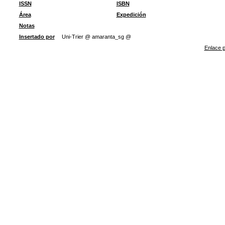
ISSN
ISBN
Área
Expedición
Notas
Insertado por
Uni-Trier @ amaranta_sg @
Enlace p