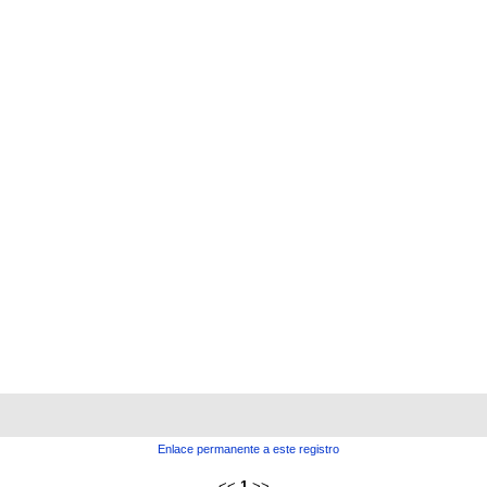
Enlace permanente a este registro
<<
1
>>