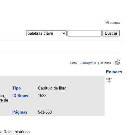
Mi cuenta
Lista
|
Bibliografía
|
Detalles
Enlaces
Tipo
Capítulo de libro
ca,
ID Snow
1533
re de
Páginas
541-550
e Rojas histórico.