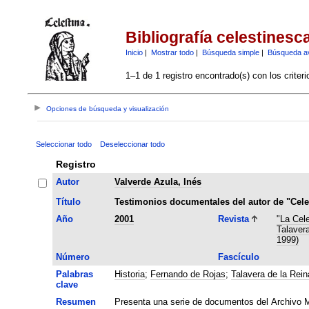
Bibliografía celestinesc
Inicio
|
Mostrar todo
|
Búsqueda simple
|
Búsqueda a
1–1 de 1 registro encontrado(s) con los criter
Opciones de búsqueda y visualización
Seleccionar todo
Deseleccionar todo
Registro
Autor
Valverde Azula, Inés
Título
Testimonios documentales del autor de "Cele
Año
2001
Revista
"La Cel
Talavera
1999)
Número
Fascículo
Palabras
Historia
;
Fernando de Rojas
;
Talavera de la Rein
clave
Resumen
Presenta una serie de documentos del Archivo Mu