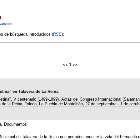
a
vanzada
ios de búsqueda introducidos (
RSS
):
<<
1
>>
stina" en Talavera de La Reina
estina", V centenario (1499-1999). Actas del Congreso Internacional (Salaman
 de la Reina, Toledo, La Puebla de Montalbán, 27 de septiembre - 1 de octub
a
;
Documentos
nicipal de Talavera de la Reina que permiten conocer la vida del Fernando d