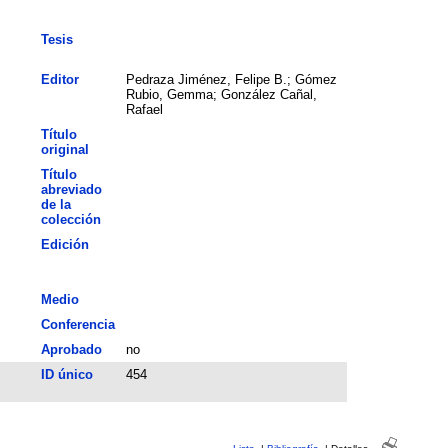
Tesis
Editor
Pedraza Jiménez, Felipe B.; Gómez
Rubio, Gemma; González Cañal,
Rafael
Título
original
Título
abreviado
de la
colección
Edición
Medio
Conferencia
Aprobado
no
ID único
454