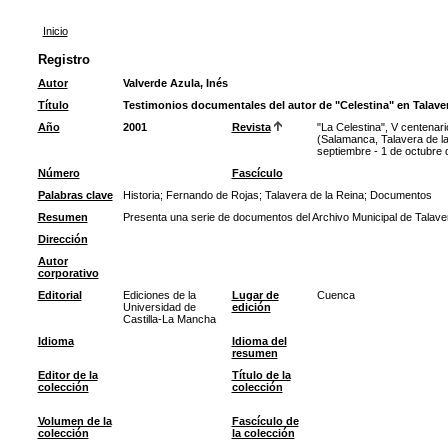
Inicio
Registro
Autor
Valverde Azula, Inés
Título
Testimonios documentales del autor de "Celestina" en Talave
Año
2001
Revista
"La Celestina", V centenar
(Salamanca, Talavera de la
septiembre - 1 de octubre 
Número
Fascículo
Palabras clave
Historia
;
Fernando de Rojas
;
Talavera de la Reina
;
Documentos
Resumen
Presenta una serie de documentos del Archivo Municipal de Talaver
Dirección
Autor
corporativo
Editorial
Ediciones de la
Lugar de
Cuenca
Universidad de
edición
Castilla-La Mancha
Idioma
Idioma del
resumen
Editor de la
Título de la
colección
colección
Volumen de la
Fascículo de
colección
la colección