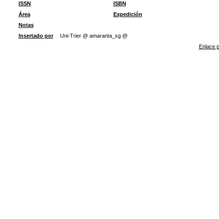
ISSN
ISBN
Área
Expedición
Notas
Insertado por
Uni-Trier @ amaranta_sg @
Enlace p