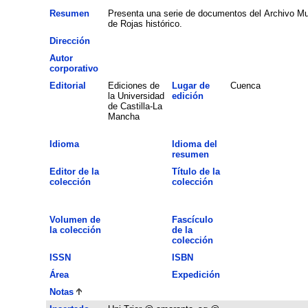
Resumen
Presenta una serie de documentos del Archivo Mun
de Rojas histórico.
Dirección
Autor
corporativo
Editorial
Ediciones de
Lugar de
Cuenca
la Universidad
edición
de Castilla-La
Mancha
Idioma
Idioma del
resumen
Editor de la
Título de la
colección
colección
Volumen de
Fascículo
la colección
de la
colección
ISSN
ISBN
Área
Expedición
Notas