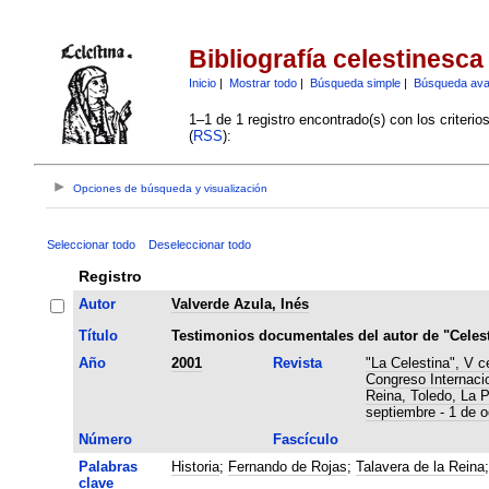
Bibliografía celestinesca
Inicio
|
Mostrar todo
|
Búsqueda simple
|
Búsqueda av
1–1 de 1 registro encontrado(s) con los criteri
(
RSS
):
Opciones de búsqueda y visualización
Seleccionar todo
Deseleccionar todo
Registro
Autor
Valverde Azula, Inés
Título
Testimonios documentales del autor de "Celest
Año
2001
Revista
"La Celestina", V c
Congreso Internaci
Reina, Toledo, La 
septiembre - 1 de o
Número
Fascículo
Palabras
Historia
;
Fernando de Rojas
;
Talavera de la Reina
clave