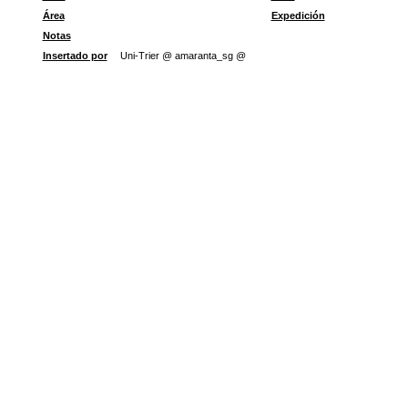
Área
Expedición
Notas
Insertado por
Uni-Trier @ amaranta_sg @