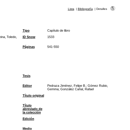
Lista
|
Bibliografía
|
Detalles
Tipo
Capítulo de libro
ina, Toledo,
ID Snow
1533
Páginas
541-550
Tesis
Editor
Pedraza Jiménez, Felipe B.; Gómez Rubio,
Gemma; González Cañal, Rafael
Título original
Título
abreviado de
la colección
Edición
Medio