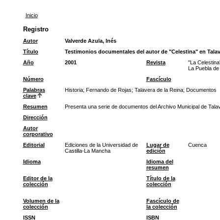
Inicio
Registro
Autor
Valverde Azula, Inés
Título
Testimonios documentales del autor de "Celestina" en Talav
Año
2001
Revista
"La Celestina
La Puebla de
Número
Fascículo
Palabras
Historia
;
Fernando de Rojas
;
Talavera de la Reina
;
Documentos
clave
Resumen
Presenta una serie de documentos del Archivo Municipal de Talav
Dirección
Autor
corporativo
Editorial
Ediciones de la Universidad de
Lugar de
Cuenca
Castilla-La Mancha
edición
Idioma
Idioma del
resumen
Editor de la
Título de la
colección
colección
Volumen de la
Fascículo de
colección
la colección
ISSN
ISBN