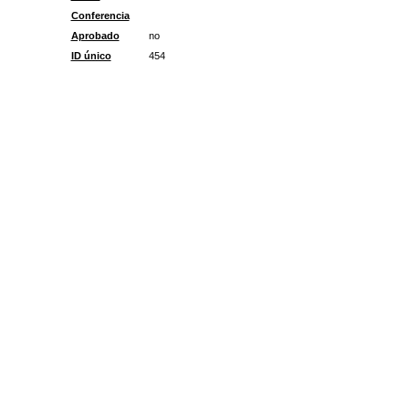
Conferencia
Aprobado
no
ID único
454