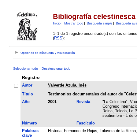
Bibliografía celestinesca
Inicio
|
Mostrar todo
|
Búsqueda simple
|
Búsqueda av
1–1 de 1 registro encontrado(s) con los criteri
(
RSS
):
Opciones de búsqueda y visualización
Seleccionar todo
Deseleccionar todo
Registro
Autor
Valverde Azula, Inés
Título
Testimonios documentales del autor de "Celest
Año
2001
Revista
"La Celestina", V c
Congreso Internaci
Reina, Toledo, La 
septiembre - 1 de o
Número
Fascículo
Palabras
Historia
;
Fernando de Rojas
;
Talavera de la Reina
clave