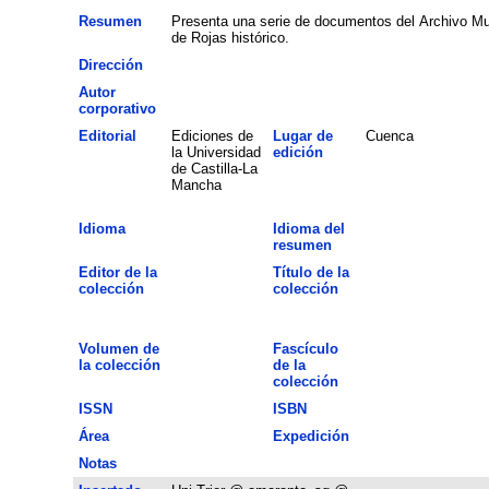
Resumen
Presenta una serie de documentos del Archivo Mun
de Rojas histórico.
Dirección
Autor
corporativo
Editorial
Ediciones de
Lugar de
Cuenca
la Universidad
edición
de Castilla-La
Mancha
Idioma
Idioma del
resumen
Editor de la
Título de la
colección
colección
Volumen de
Fascículo
la colección
de la
colección
ISSN
ISBN
Área
Expedición
Notas