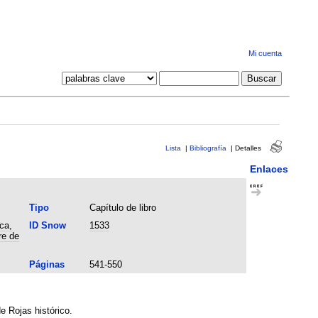
Mi cuenta
Lista
|
Bibliografía
|
Detalles
Enlaces
Tipo
Capítulo de libro
ca,
ID Snow
1533
re de
Páginas
541-550
e Rojas histórico.