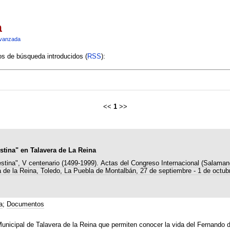
a
vanzada
ios de búsqueda introducidos (
RSS
):
<<
1
>>
stina" en Talavera de La Reina
estina", V centenario (1499-1999). Actas del Congreso Internacional (Salaman
 de la Reina, Toledo, La Puebla de Montalbán, 27 de septiembre - 1 de octub
a
;
Documentos
nicipal de Talavera de la Reina que permiten conocer la vida del Fernando d