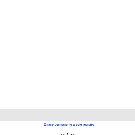
Enlace permanente a este registro
<<
1
>>