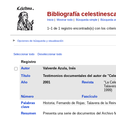
Bibliografía celestinesc
Inicio
|
Mostrar todo
|
Búsqueda simple
|
Búsqueda a
1–1 de 1 registro encontrado(s) con los criter
Opciones de búsqueda y visualización
Seleccionar todo
Deseleccionar todo
Registro
Autor
Valverde Azula, Inés
Título
Testimonios documentales del autor de "Cele
Año
2001
Revista
"La Cel
Talavera
1999)
Número
Fascículo
Palabras
Historia
;
Fernando de Rojas
;
Talavera de la Rein
clave
Resumen
Presenta una serie de documentos del Archivo Mu