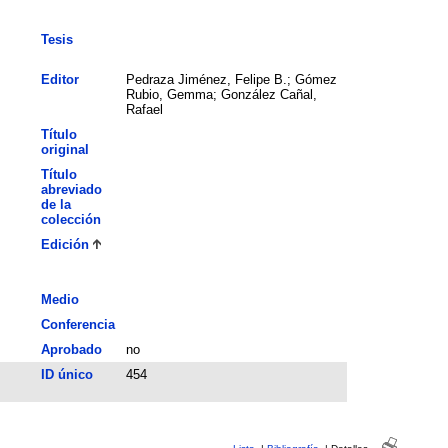
Tesis
Editor
Pedraza Jiménez, Felipe B.; Gómez
Rubio, Gemma; González Cañal,
Rafael
Título
original
Título
abreviado
de la
colección
Edición
Medio
Conferencia
Aprobado
no
ID único
454