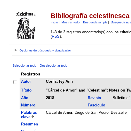
Bibliografía celestinesca
Inicio
|
Mostrar todo
|
Búsqueda simple
|
Búsqueda av
1–3 de 3 registros encontrado(s) con los criter
(
RSS
):
Opciones de búsqueda y visualización
Seleccionar todo
Deseleccionar todo
Registros
Autor
Corfis, Ivy Ann
Título
"Cárcel de Amor" and "Celestina": Notes on Tw
Año
2018
Revista
Bulletin o
Número
Fascículo
Palabras
Cárcel de Amor
;
Diego de San Pedro
;
Bestseller
clave
Resumen