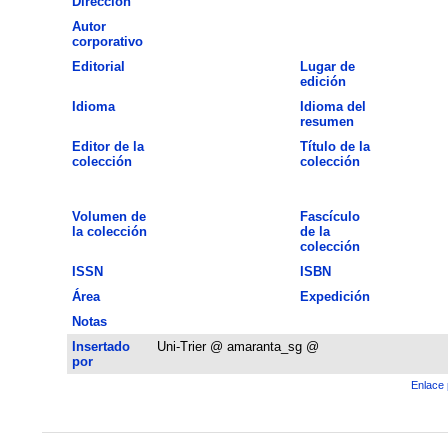
Dirección
Autor
corporativo
Editorial
Lugar de
edición
Idioma
Idioma del
resumen
Editor de la
Título de la
colección
colección
Volumen de
Fascículo
la colección
de la
colección
ISSN
ISBN
Área
Expedición
Notas
Insertado
Uni-Trier @ amaranta_sg @
por
Enlace 