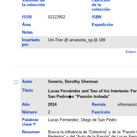
Volumen de
Fascículo
la colección
de la
colección
ISSN
02122952
ISBN
Área
Expedición
Notas
Insertado
Uni-Trier @ amaranta_sg @ 199
por
Enlace 
Autor
Severin, Dorothy Sherman
Título
Lucas Fernández and Two of his Intertexts: F
San Pedro�s "Passión trobada"
Año
2014
Revista
eHumanist
Número
2
Fascículo
Palabras
Lucas Fernández
;
Diego de San Pedro
clave
Resumen
Busca la influencia de “Celestina” y de la “Pasión
Redentor” y del “Auto de la Pasión” de Lucas Fer