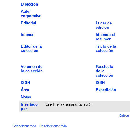
Dirección
Autor
corporativo
Editorial
Lugar de
edición
Idioma
Idioma del
resumen
Editor de la
Título de la
colección
colección
Volumen de
Fascículo
la colección
de la
colección
ISSN
ISBN
Área
Expedición
Notas
Insertado
Uni-Trier @ amaranta_sg @
por
Enlace 
Seleccionar todo
Deseleccionar todo