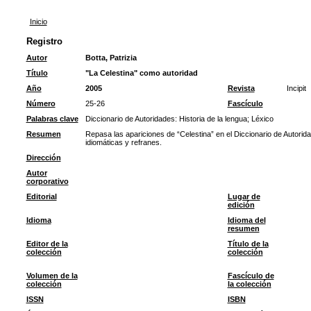
Inicio
Registro
Autor
Botta, Patrizia
Título
"La Celestina" como autoridad
Año
2005
Revista
Incipit
Número
25-26
Fascículo
Palabras clave
Diccionario de Autoridades: Historia de la lengua
;
Léxico
Resumen
Repasa las apariciones de “Celestina” en el Diccionario de Autor
idiomáticas y refranes.
Dirección
Autor
corporativo
Editorial
Lugar de
edición
Idioma
Idioma del
resumen
Editor de la
Título de la
colección
colección
Volumen de la
Fascículo de
colección
la colección
ISSN
ISBN