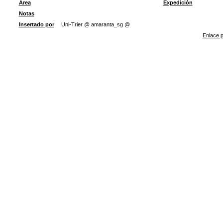
Área
Expedición
Notas
Insertado por
Uni-Trier @ amaranta_sg @
Enlace p