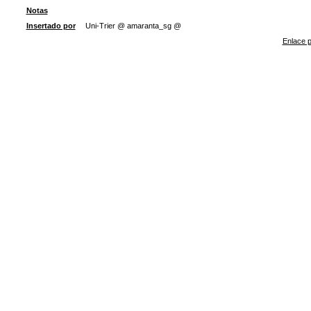
Notas
Insertado por
Uni-Trier @ amaranta_sg @
Enlace p