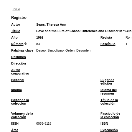
Inicio
Registro
Autor
Sears, Theresa Ann
Título
Love and the Lure of Chaos: Difference and Disorder in "Cele
Año
1992
Revista
Rom
Número
83
Fascículo
1
Palabras clave
Deseo
;
Simbolismo
;
Orden
;
Desorden
Resumen
Dirección
Autor
corporativo
Editorial
Lugar de
edición
Idioma
Idioma del
resumen
Editor de la
Título de la
colección
colección
Volumen de la
Fascículo de
colección
la colección
ISSN
0035-8118
ISBN
Área
Expedición