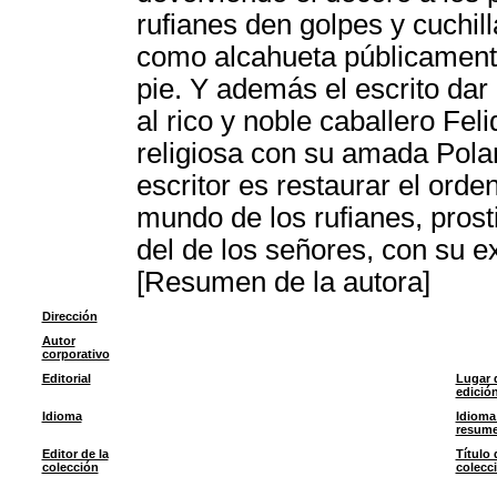
rufianes den golpes y cuchil
como alcahueta públicamente
pie. Y además el escrito da
al rico y noble caballero Fe
religiosa con su amada Poland
escritor es restaurar el orde
mundo de los rufianes, prost
del de los señores, con su ex
[Resumen de la autora]
Dirección
Autor
corporativo
Editorial
Lugar 
edició
Idioma
Idioma
resum
Editor de la
Título 
colección
colecc