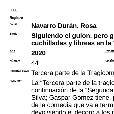
Inicio
Registro
Autor
Navarro Durán, Rosa
Título
Siguiendo el guion, pero 
cuchilladas y libreas en la
Año
2020
Revist
Número
44
Fascíc
Palabras clave
Tercera parte de la Tragico
Resumen
La “Tercera parte de la tra
continuación de la “Segunda
Silva; Gaspar Gómez tiene, po
de la comedia que va a termi
devolviendo el decoro a los 