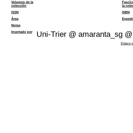
Volumen de la
Fascíc
colección
la cole
ISSN
ISBN
Área
Expedi
Notas
Insertado por
Uni-Trier @ amaranta_sg @
Enlace p