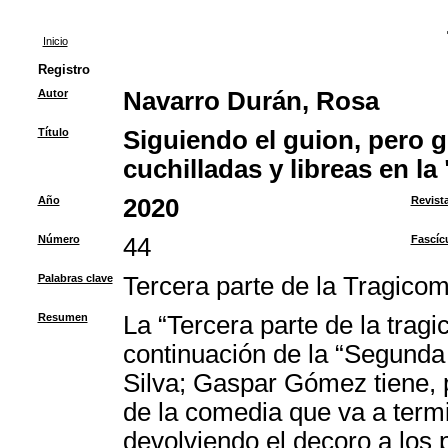
Inicio
Registro
Autor
Navarro Durán, Rosa
Título
Siguiendo el guion, pero 
cuchilladas y libreas en la
Año
2020
Revist
Número
44
Fascíc
Palabras clave
Tercera parte de la Tragico
Resumen
La “Tercera parte de la tra
continuación de la “Segunda
Silva; Gaspar Gómez tiene, po
de la comedia que va a termi
devolviendo el decoro a los 