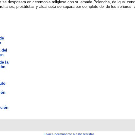
e se desposará en ceremonia religiosa con su amada Polandria, de igual condici
ufianes, prostitutas y alcahueta se separa por completo del de los señores, c
de
n
 del
en
de la
ión
ulo
ión
ción
Enlace permanente a este registro