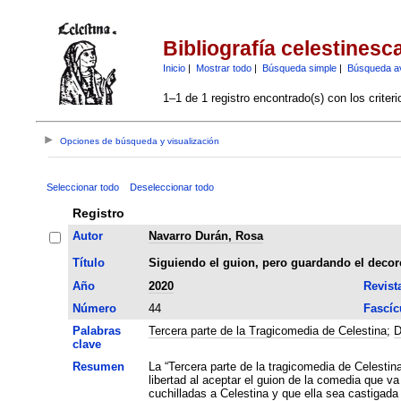
Bibliografía celestinesc
Inicio
|
Mostrar todo
|
Búsqueda simple
|
Búsqueda a
1–1 de 1 registro encontrado(s) con los criter
Opciones de búsqueda y visualización
Seleccionar todo
Deseleccionar todo
Registro
Autor
Navarro Durán, Rosa
Título
Siguiendo el guion, pero guardando el decoro:
Año
2020
Revist
Número
44
Fascíc
Palabras
Tercera parte de la Tragicomedia de Celestina
;
D
clave
Resumen
La “Tercera parte de la tragicomedia de Celesti
libertad al aceptar el guion de la comedia que v
cuchilladas a Celestina y que ella sea castigada como alc