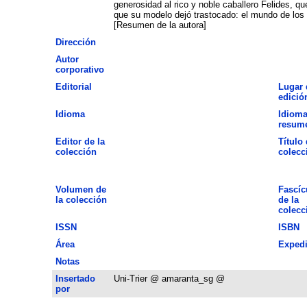
generosidad al rico y noble caballero Felides, qu
que su modelo dejó trastocado: el mundo de los r
[Resumen de la autora]
Dirección
Autor
corporativo
Editorial
Lugar 
edició
Idioma
Idioma
resum
Editor de la
Título 
colección
colecc
Volumen de
Fascíc
la colección
de la
colecc
ISSN
ISBN
Área
Expedi
Notas
Insertado
Uni-Trier @ amaranta_sg @
por