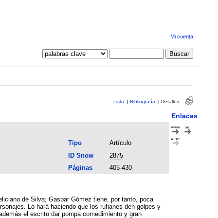
Mi cuenta
Lista
|
Bibliografía
|
Detalles
Enlaces
Tipo
Artículo
ID Snow
2875
Páginas
405-430
liciano de Silva; Gaspar Gómez tiene, por tanto, poca
ersonajes. Lo hará haciendo que los rufianes den golpes y
pa comedimiento y gran