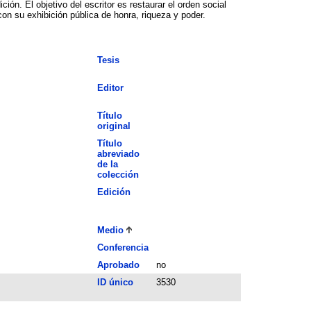
ón. El objetivo del escritor es restaurar el orden social
on su exhibición pública de honra, riqueza y poder.
Tesis
Editor
Título
original
Título
abreviado
de la
colección
Edición
Medio
Conferencia
Aprobado
no
ID único
3530