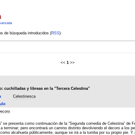
a
vanzada
ios de búsqueda introducidos (
RSS
):
<<
1
>>
 cuchilladas y libreas en la "Tercera Celestina"
a
Celestinesca
ulo
ecoro
na” se presenta como continuación de la “Segunda comedia de Celestina” de Fe
a a terminar; pero encontrará un camino distinto devolviendo el decoro a los p
ahueta públicamente, aunque se irá a la tumba por su propio pie. Y además el escrito dar pom