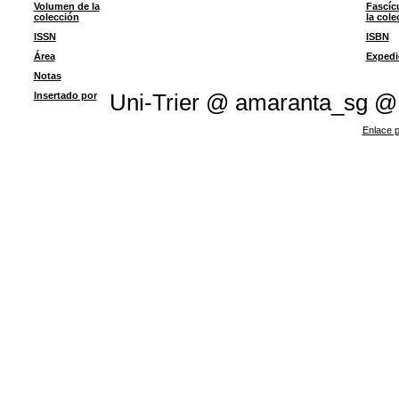
Volumen de la
Fascíc
colección
la cole
ISSN
ISBN
Área
Expedi
Notas
Insertado por
Uni-Trier @ amaranta_sg @
Enlace p