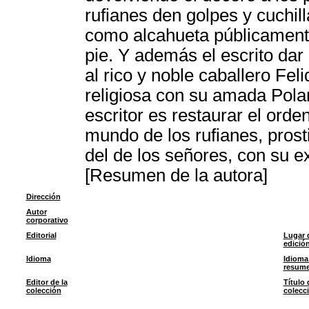
rufianes den golpes y cuchil
como alcahueta públicamente
pie. Y además el escrito da
al rico y noble caballero Fe
religiosa con su amada Poland
escritor es restaurar el orde
mundo de los rufianes, prost
del de los señores, con su ex
[Resumen de la autora]
Dirección
Autor
corporativo
Editorial
Lugar 
edició
Idioma
Idioma
resum
Editor de la
Título 
colección
colecc