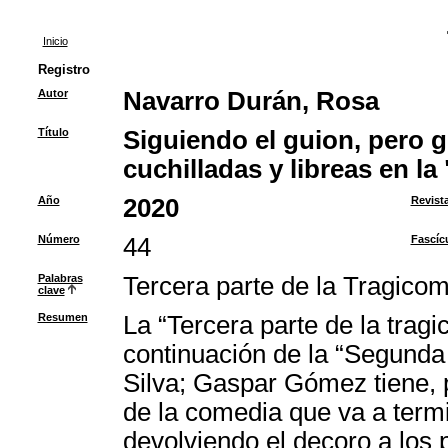
Inicio
Registro
Autor
Navarro Durán, Rosa
Título
Siguiendo el guion, pero 
cuchilladas y libreas en la
Año
2020
Revist
Número
44
Fascíc
Palabras
Tercera parte de la Tragico
clave
Resumen
La “Tercera parte de la tra
continuación de la “Segunda
Silva; Gaspar Gómez tiene, po
de la comedia que va a termi
devolviendo el decoro a los 