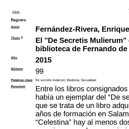
Inicio
Registro
Autor
Fernández-Rivera, Enriqu
Título
El "De Secretis Mulierum" 
biblioteca de Fernando de
Año
2015
Número
99
Palabras clave
De secretis mulierum
;
Medicina
;
Sexualidad
Resumen
Entre los libros consignado
había un ejemplar del “De se
que se trata de un libro adqu
años de formación en Salama
“Celestina” hay al menos dos 