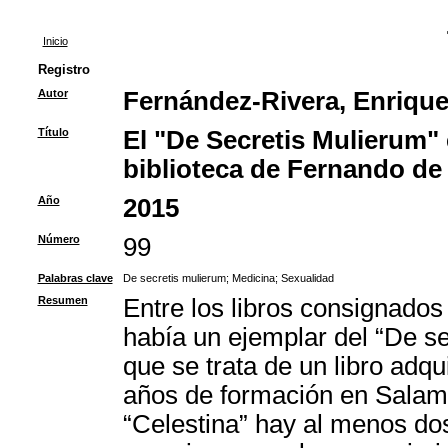
Inicio
Registro
Autor
Fernández-Rivera, Enriqu
Título
El "De Secretis Mulierum" 
biblioteca de Fernando de
Año
2015
Número
99
Palabras clave
De secretis mulierum
;
Medicina
;
Sexualidad
Resumen
Entre los libros consignado
había un ejemplar del “De se
que se trata de un libro adqu
años de formación en Salama
“Celestina” hay al menos dos 