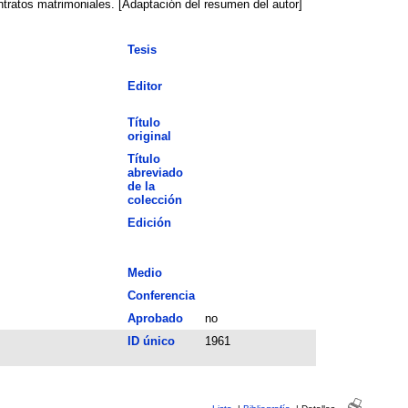
s casos en los que la fisiología femenina resultaba relevante como, por ejemplo, los contratos matrimoniales. [Adaptación del resumen del autor]
Tesis
Editor
Título
original
Título
abreviado
de la
colección
Edición
Medio
Conferencia
Aprobado
no
ID único
1961