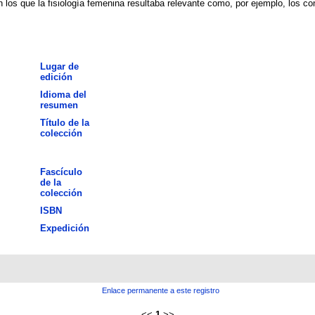
características para poder usarlo en lo
Lugar de
edición
Idioma del
resumen
Título de la
colección
Fascículo
de la
colección
ISBN
Expedición
Enlace permanente a este registro
<<
1
>>