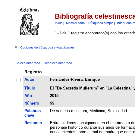
Bibliografía celestinesc
Inicio
|
Mostrar todo
|
Búsqueda simple
|
Búsqueda a
1–1 de 1 registro encontrado(s) con los criter
Opciones de búsqueda y visualización
Seleccionar todo
Deseleccionar todo
Registro
Autor
Fernández-Rivera, Enrique
Título
El "De Secretis Mulierum" en "La Celestina" 
Año
2015
Número
99
Palabras
De secretis mulierum
;
Medicina
;
Sexualidad
clave
Resumen
Entre los libros consignados en el testamento de
personaje histórico durante sus años de formaci
conocimientos sobre el mal de madre que demuestra tener el autor prob