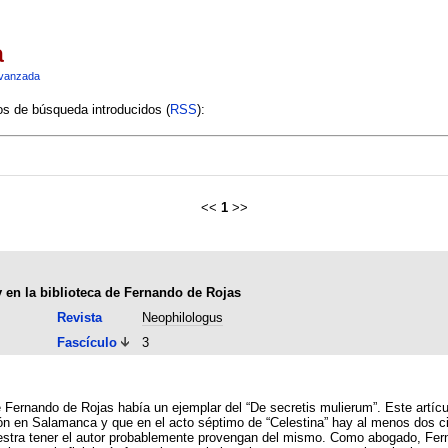
a
vanzada
ios de búsqueda introducidos (
RSS
):
<<
1
>>
y en la biblioteca de Fernando de Rojas
Revista
Neophilologus
Fascículo
3
 Fernando de Rojas había un ejemplar del “De secretis mulierum”. Este artículo
ón en Salamanca y que en el acto séptimo de “Celestina” hay al menos dos cit
ablemente provengan del mismo. Como abogado, Fernando de Rojas necesitaba un libro de estas