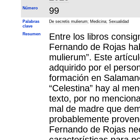
Número
99
Palabras
De secretis mulierum
;
Medicina
;
Sexualidad
clave
Resumen
Entre los libros consi
Fernando de Rojas hab
mulierum”. Este artícul
adquirido por el perso
formación en Salamanc
“Celestina” hay al meno
texto, por no menciona
mal de madre que demu
probablemente provengan 
Fernando de Rojas nec
características para p