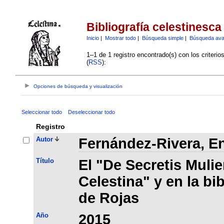
Bibliografía celestinesca
Inicio
|
Mostrar todo
|
Búsqueda simple
|
Búsqueda av
1–1 de 1 registro encontrado(s) con los criteri
(
RSS
):
Opciones de búsqueda y visualización
Seleccionar todo
Deseleccionar todo
Registro
Autor
Fernández-Rivera, E
Título
El "De Secretis Muli
Celestina" y en la bi
de Rojas
Año
2015