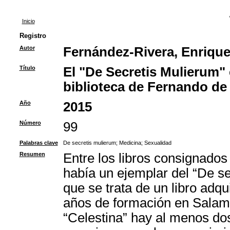
Inicio
Registro
Autor
Fernández-Rivera, Enriqu
Título
El "De Secretis Mulierum" 
biblioteca de Fernando de
Año
2015
Número
99
Palabras clave
De secretis mulierum
;
Medicina
;
Sexualidad
Resumen
Entre los libros consignado
había un ejemplar del “De se
que se trata de un libro adqu
años de formación en Salama
“Celestina” hay al menos dos 