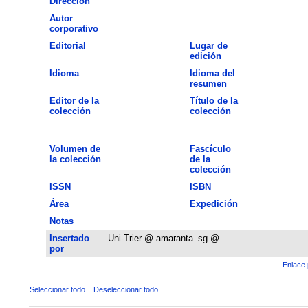
Dirección
Autor
corporativo
Editorial
Lugar de
edición
Idioma
Idioma del
resumen
Editor de la
Título de la
colección
colección
Volumen de
Fascículo
la colección
de la
colección
ISSN
ISBN
Área
Expedición
Notas
Insertado
Uni-Trier @ amaranta_sg @
por
Enlace 
Seleccionar todo
Deseleccionar todo