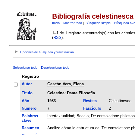
Bibliografía celestinesca
Inicio
|
Mostrar todo
|
Búsqueda simple
|
Búsqueda av
1–1 de 1 registro encontrado(s) con los criteri
(
RSS
):
Opciones de búsqueda y visualización
Seleccionar todo
Deseleccionar todo
Registro
Autor
Gascón Vera, Elena
Título
Celestina: Dama Filosofia
Año
1983
Revista
Celestinesca
Número
7
Fascículo
2
Palabras
Intertextualidad
;
Boecio
;
De consolatione philosop
clave
Resumen
Analiza cómo la estructura de “De consolatione ph