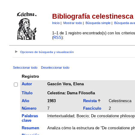
Bibliografía celestinesca
Inicio
|
Mostrar todo
|
Búsqueda simple
|
Búsqueda av
1–1 de 1 registro encontrado(s) con los criteri
(
RSS
):
Opciones de búsqueda y visualización
Seleccionar todo
Deseleccionar todo
Registro
Autor
Gascón Vera, Elena
Título
Celestina: Dama Filosofia
Año
1983
Revista
Celestinesca
Número
7
Fascículo
2
Palabras
Intertextualidad
;
Boecio
;
De consolatione philosop
clave
Resumen
Analiza cómo la estructura de “De consolatione ph