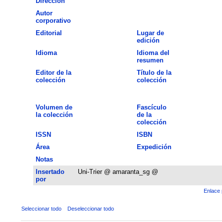
Dirección
Autor
corporativo
Editorial
Lugar de
edición
Idioma
Idioma del
resumen
Editor de la
Título de la
colección
colección
Volumen de
Fascículo
la colección
de la
colección
ISSN
ISBN
Área
Expedición
Notas
Insertado
Uni-Trier @ amaranta_sg @
por
Enlace 
Seleccionar todo
Deseleccionar todo