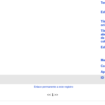
Te
Ed
Tít
ori
Tít
ab
de 
co
Ed
Me
Co
Ap
ID
Enlace permanente a este registro
<<
1
>>