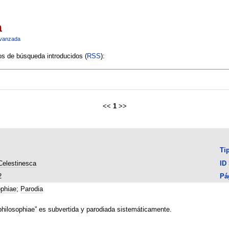
a
vanzada
ios de búsqueda introducidos (
RSS
):
<<
1
>>
Ti
Celestinesca
ID
2
Pá
ophiae
;
Parodia
philosophiae” es subvertida y parodiada sistemáticamente.