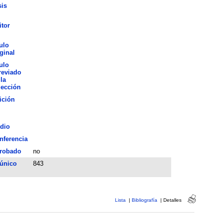
sis
itor
ulo
ginal
ulo
reviado
la
lección
ición
dio
nferencia
robado
no
 único
843
Lista
|
Bibliografía
|
Detalles