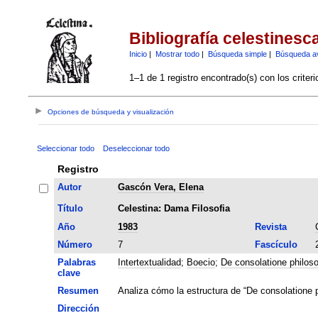
Bibliografía celestinesc
Inicio
|
Mostrar todo
|
Búsqueda simple
|
Búsqueda a
1–1 de 1 registro encontrado(s) con los criter
Opciones de búsqueda y visualización
Seleccionar todo
Deseleccionar todo
Registro
Autor
Gascón Vera, Elena
Título
Celestina: Dama Filosofia
Año
1983
Revista
Número
7
Fascículo
Palabras
Intertextualidad
;
Boecio
;
De consolatione philos
clave
Resumen
Analiza cómo la estructura de “De consolatione 
Dirección