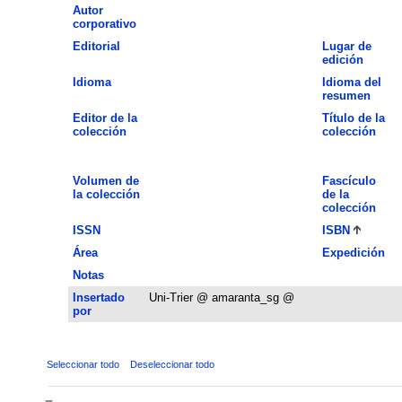
Autor
corporativo
Editorial
Lugar de
edición
Idioma
Idioma del
resumen
Editor de la
Título de la
colección
colección
Volumen de
Fascículo
la colección
de la
colección
ISSN
ISBN
Área
Expedición
Notas
Insertado
Uni-Trier @ amaranta_sg @
por
Seleccionar todo
Deseleccionar todo