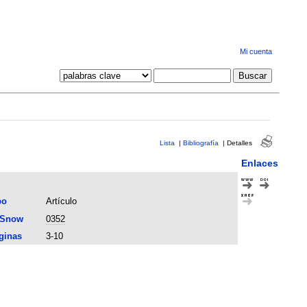
Mi cuenta
Lista
|
Bibliografía
|
Detalles
Enlaces
po
Artículo
 Snow
0352
ginas
3-10