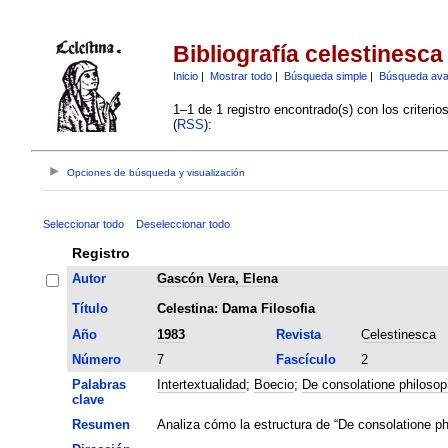
Bibliografía celestinesca
Inicio
|
Mostrar todo
|
Búsqueda simple
|
Búsqueda av
1–1 de 1 registro encontrado(s) con los criteri
(
RSS
):
Opciones de búsqueda y visualización
Seleccionar todo
Deseleccionar todo
Registro
Autor
Gascón Vera, Elena
Título
Celestina: Dama Filosofia
Año
1983
Revista
Celestinesca
Número
7
Fascículo
2
Palabras
Intertextualidad
;
Boecio
;
De consolatione philosop
clave
Resumen
Analiza cómo la estructura de “De consolatione ph