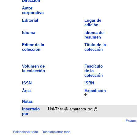
Dirección
Autor
corporativo
Editorial
Lugar de
edición
Idioma
Idioma del
resumen
Editor de la
Título de la
colección
colección
Volumen de
Fascículo
la colección
de la
colección
ISSN
ISBN
Área
Expedición
Notas
Insertado
Uni-Trier @ amaranta_sg @
por
Enlace 
Seleccionar todo
Deseleccionar todo