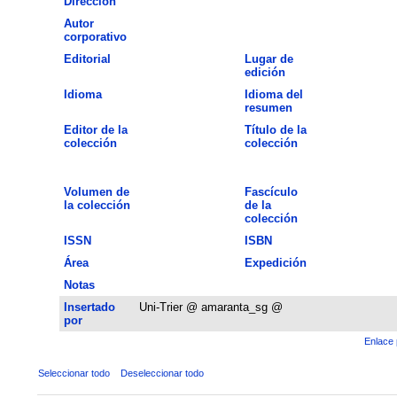
Dirección
Autor
corporativo
Editorial
Lugar de
edición
Idioma
Idioma del
resumen
Editor de la
Título de la
colección
colección
Volumen de
Fascículo
la colección
de la
colección
ISSN
ISBN
Área
Expedición
Notas
Insertado
Uni-Trier @ amaranta_sg @
por
Enlace 
Seleccionar todo
Deseleccionar todo