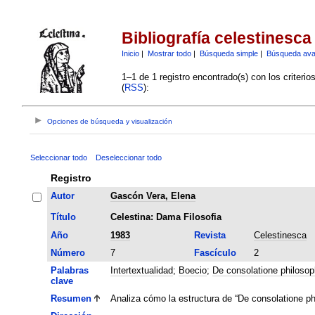
Bibliografía celestinesca
Inicio
|
Mostrar todo
|
Búsqueda simple
|
Búsqueda av
1–1 de 1 registro encontrado(s) con los criteri
(
RSS
):
Opciones de búsqueda y visualización
Seleccionar todo
Deseleccionar todo
Registro
Autor
Gascón Vera, Elena
Título
Celestina: Dama Filosofia
Año
1983
Revista
Celestinesca
Número
7
Fascículo
2
Palabras
Intertextualidad
;
Boecio
;
De consolatione philosop
clave
Resumen
Analiza cómo la estructura de “De consolatione ph