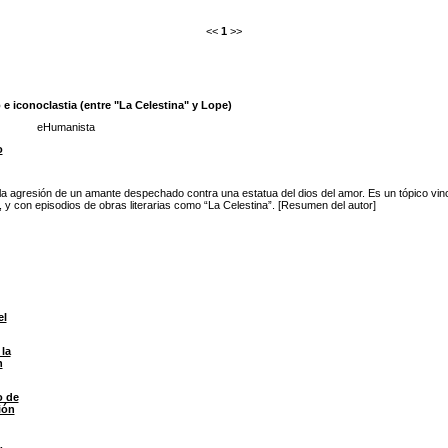
<<
1
>>
e iconoclastia (entre "La Celestina" y Lope)
eHumanista
o
a agresión de un amante despechado contra una estatua del dios del amor. Es un tópico vinc
y con episodios de obras literarias como “La Celestina”. [Resumen del autor]
el
 la
n
o de
ión