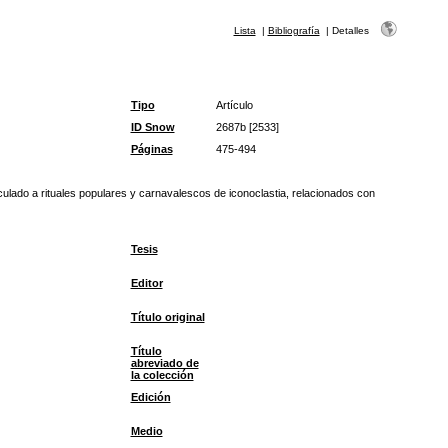
Lista
|
Bibliografía
|
Detalles
Tipo
Artículo
ID Snow
2687b [2533]
Páginas
475-494
ulado a rituales populares y carnavalescos de iconoclastia, relacionados con
Tesis
Editor
Título original
Título
abreviado de
la colección
Edición
Medio