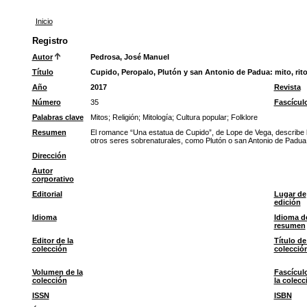
Inicio
Registro
Autor
Pedrosa, José Manuel
Título
Cupido, Peropalo, Plutón y san Antonio de Padua: mito, rito 
Año
2017
Revista
Número
35
Fascícul
Palabras clave
Mitos
;
Religión
;
Mitología
;
Cultura popular
;
Folklore
Resumen
El romance “Una estatua de Cupido”, de Lope de Vega, describe l
otros seres sobrenaturales, como Plutón o san Antonio de Padua, 
Dirección
Autor
corporativo
Editorial
Lugar de
edición
Idioma
Idioma d
resumen
Editor de la
Título de
colección
colecció
Volumen de la
Fascícul
colección
la colecc
ISSN
ISBN