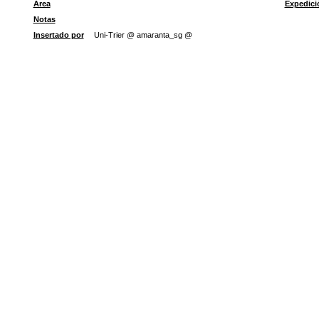
Área
Expedici
Notas
Insertado por
Uni-Trier @ amaranta_sg @