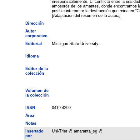
irresponsablemente. El conflicto entre la oralidad y l
amosoros de los amantes, donde encontramos las ú
posible interpretar la destrucción que reina en “Celestina” como una manifestación de los efectos desintegradores que tiene la difusión de la escritura sobre una comunidad oral.
[Adaptación del resumen de la autora]
Dirección
Autor
corporativo
Editorial
Michigan State University
Idioma
Editor de la
colección
Volumen de
la colección
ISSN
0419-4209
Área
Notas
Insertado
Uni-Trier @ amaranta_sg @
por