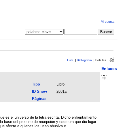
Mi cuenta
Lista
|
Bibliografía
|
Detalles
Enlaces
Tipo
Libro
ID Snow
2681a
Páginas
ue es el universo de la letra escrita. Dicho enfrentamiento
, que afecta a quienes los usan abusiva e