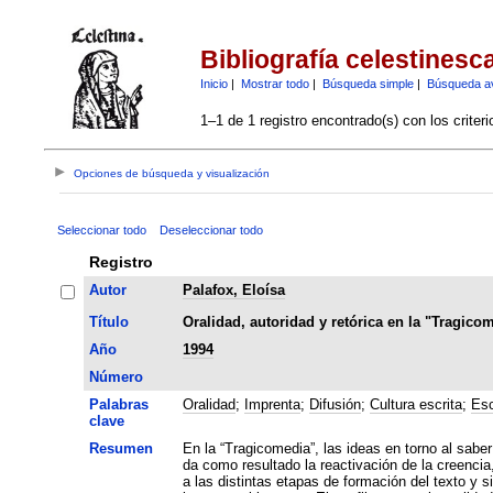
Bibliografía celestinesc
Inicio
|
Mostrar todo
|
Búsqueda simple
|
Búsqueda a
1–1 de 1 registro encontrado(s) con los criter
Opciones de búsqueda y visualización
Seleccionar todo
Deseleccionar todo
Registro
Autor
Palafox, Eloísa
Título
Oralidad, autoridad y retórica en la "Tragic
Año
1994
Número
Palabras
Oralidad
;
Imprenta
;
Difusión
;
Cultura escrita
;
Esc
clave
Resumen
En la “Tragicomedia”, las ideas en torno al saber
da como resultado la reactivación de la creencia, de origen oral, en el “potencial mágico” del lenguaje. Dicha c
a las distintas etapas de formación del texto y s