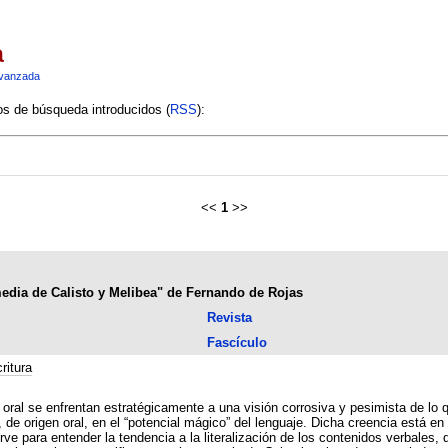
a
vanzada
ios de búsqueda introducidos (
RSS
):
<<
1
>>
omedia de Calisto y Melibea" de Fernando de Rojas
Revista
Fascículo
ritura
 oral se enfrentan estratégicamente a una visión corrosiva y pesimista de lo q
reencia está en la base del proceso de recepción y escritura que dio lugar
irve para entender la tendencia a la literalización de los contenidos verbales