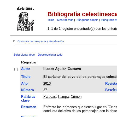
Bibliografía celestinesc
Inicio
|
Mostrar todo
|
Búsqueda simple
|
Búsqueda a
1–1 de 1 registro encontrado(s) con los criter
Opciones de búsqueda y visualización
Seleccionar todo
Deseleccionar todo
Registro
Autor
Illades Aguiar, Gustavo
Título
El carácter delictivo de los personajes celest
Año
2013
Revista
Número
37
Fascíc
Palabras
Partidas
;
Hampa
;
Crimen
clave
Resumen
Enfrenta los crímenes que tienen lugar en “Celes
conducta delictiva de los personajes con la des