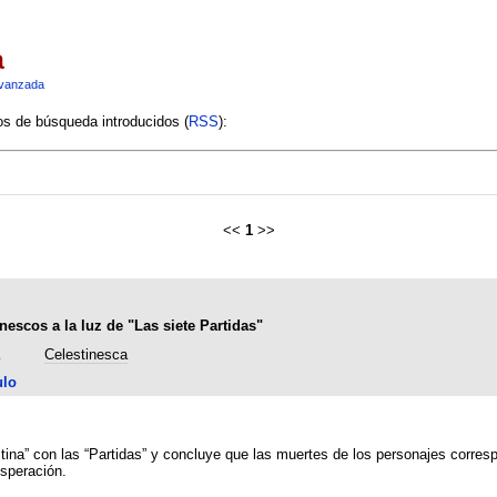
a
vanzada
ios de búsqueda introducidos (
RSS
):
<<
1
>>
inescos a la luz de "Las siete Partidas"
Celestinesca
ulo
tina” con las “Partidas” y concluye que las muertes de los personajes correspo
esperación.