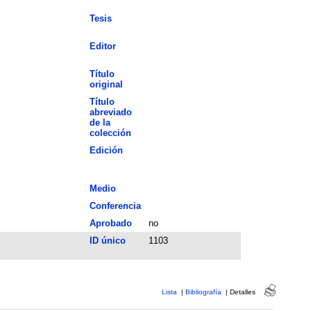
Tesis
Editor
Título
original
Título
abreviado
de la
colección
Edición
Medio
Conferencia
Aprobado
no
ID único
1103
Lista
|
Bibliografía
|
Detalles