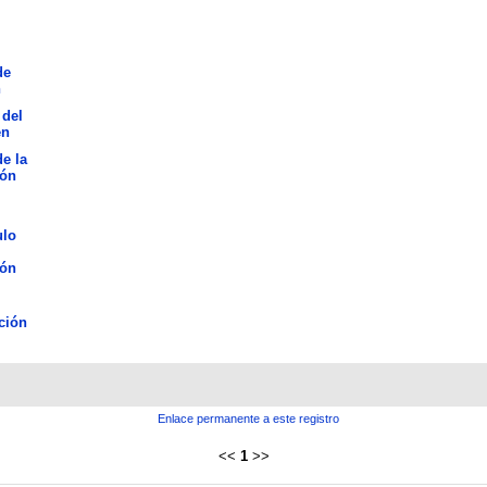
de
n
 del
en
de la
ión
ulo
ión
ción
Enlace permanente a este registro
<<
1
>>