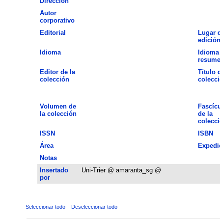
Dirección
Autor
corporativo
Editorial
Lugar 
edició
Idioma
Idioma
resum
Editor de la
Título 
colección
colecc
Volumen de
Fascíc
la colección
de la
colecc
ISSN
ISBN
Área
Expedi
Notas
Insertado
Uni-Trier @ amaranta_sg @
por
Seleccionar todo
Deseleccionar todo