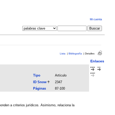
Mi cuenta
Lista
|
Bibliografía
|
Detalles
Enlaces
Tipo
Artículo
ID Snow
2347
Páginas
87-100
nden a criterios jurídicos. Asimismo, relaciona la