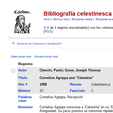
Bibliografía celestinesca
Inicio
|
Mostrar todo
|
Búsqueda simple
|
Búsqueda av
1–1 de 1 registro encontrado(s) con los criteri
(
RSS
):
Opciones de búsqueda y visualización
Seleccionar todo
Deseleccionar todo
Registro
Autor
Cherchi, Paolo
;
Snow, Joseph Thomas
Título
Cornelius Agrippa and "Celestina"
Año
1998
Revista
Celestinesca
Número
22
Fascículo
2
Palabras
Cornelius Agrippa
;
Recepción
clave
Resumen
Cornelius Agrippa menciona a “Celestina” en su “De
Antigüedad. Su juicio positivo se transmite rápida