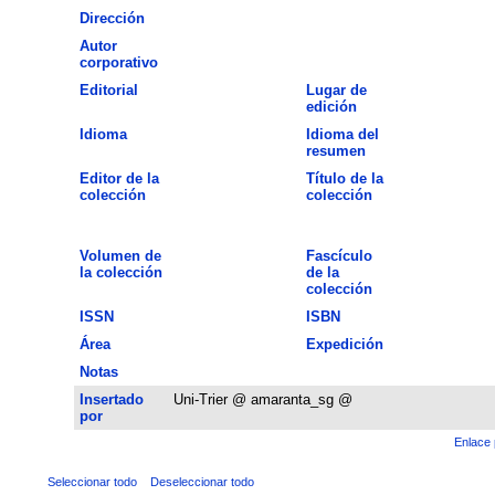
Dirección
Autor
corporativo
Editorial
Lugar de
edición
Idioma
Idioma del
resumen
Editor de la
Título de la
colección
colección
Volumen de
Fascículo
la colección
de la
colección
ISSN
ISBN
Área
Expedición
Notas
Insertado
Uni-Trier @ amaranta_sg @
por
Enlace 
Seleccionar todo
Deseleccionar todo