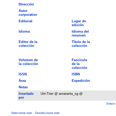
Dirección
Autor
corporativo
Editorial
Lugar de
edición
Idioma
Idioma del
resumen
Editor de la
Título de la
colección
colección
Volumen de
Fascículo
la colección
de la
colección
ISSN
ISBN
Área
Expedición
Notas
Insertado
Uni-Trier @ amaranta_sg @
por
Enlace 
Seleccionar todo
Deseleccionar todo