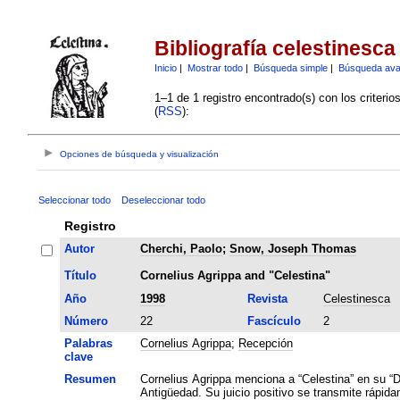
Bibliografía celestinesca
Inicio
|
Mostrar todo
|
Búsqueda simple
|
Búsqueda av
1–1 de 1 registro encontrado(s) con los criteri
(
RSS
):
Opciones de búsqueda y visualización
Seleccionar todo
Deseleccionar todo
Registro
Autor
Cherchi, Paolo
;
Snow, Joseph Thomas
Título
Cornelius Agrippa and "Celestina"
Año
1998
Revista
Celestinesca
Número
22
Fascículo
2
Palabras
Cornelius Agrippa
;
Recepción
clave
Resumen
Cornelius Agrippa menciona a “Celestina” en su “De
Antigüedad. Su juicio positivo se transmite rápida