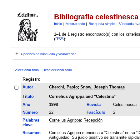
Bibliografía celestinesca
Inicio
|
Mostrar todo
|
Búsqueda simple
|
Búsqueda av
1–1 de 1 registro encontrado(s) con los criteri
(
RSS
):
Opciones de búsqueda y visualización
Seleccionar todo
Deseleccionar todo
Registro
Autor
Cherchi, Paolo
;
Snow, Joseph Thomas
Título
Cornelius Agrippa and "Celestina"
Año
1998
Revista
Celestinesca
Número
22
Fascículo
2
Palabras
Cornelius Agrippa
;
Recepción
clave
Resumen
Cornelius Agrippa menciona a “Celestina” en su “De
Antigüedad. Su juicio positivo se transmite rápida