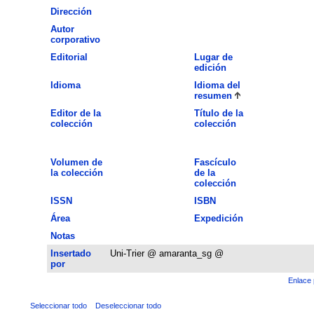
Dirección
Autor
corporativo
Editorial
Lugar de
edición
Idioma
Idioma del
resumen
Editor de la
Título de la
colección
colección
Volumen de
Fascículo
la colección
de la
colección
ISSN
ISBN
Área
Expedición
Notas
Insertado
Uni-Trier @ amaranta_sg @
por
Enlace 
Seleccionar todo
Deseleccionar todo