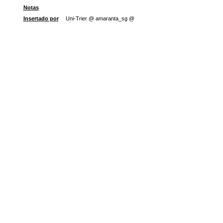
Notas
Insertado por
Uni-Trier @ amaranta_sg @