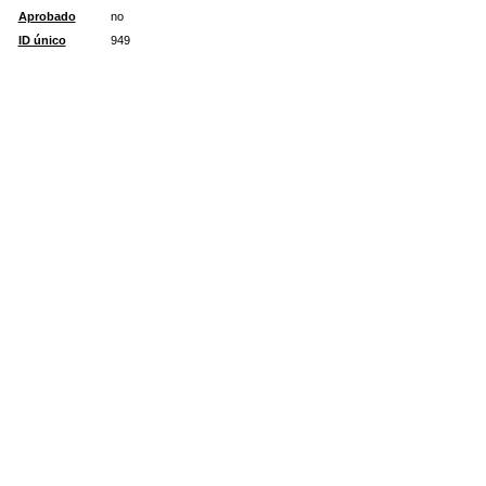
Aprobado
no
ID único
949