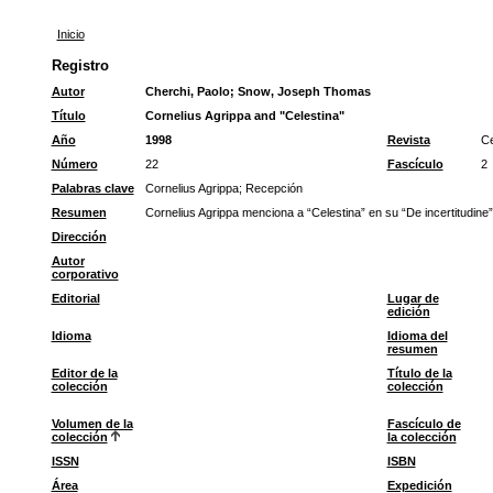
Inicio
Registro
Autor
Cherchi, Paolo
;
Snow, Joseph Thomas
Título
Cornelius Agrippa and "Celestina"
Año
1998
Revista
Ce
Número
22
Fascículo
2
Palabras clave
Cornelius Agrippa
;
Recepción
Resumen
Cornelius Agrippa menciona a “Celestina” en su “De incertitudine”,
Dirección
Autor
corporativo
Editorial
Lugar de
edición
Idioma
Idioma del
resumen
Editor de la
Título de la
colección
colección
Volumen de la
Fascículo de
colección
la colección
ISSN
ISBN
Área
Expedición