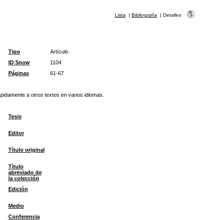
Lista
|
Bibliografía
|
Detalles
Tipo
Artículo
ID Snow
1104
Páginas
61-67
rápidamente a otros textos en varios idiomas.
Tesis
Editor
Título original
Título
abreviado de
la colección
Edición
Medio
Conferencia