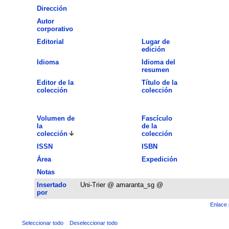
Dirección
Autor
corporativo
Editorial
Lugar de
edición
Idioma
Idioma del
resumen
Editor de la
Título de la
colección
colección
Volumen de
Fascículo
la
de la
colección
colección
ISSN
ISBN
Área
Expedición
Notas
Insertado
Uni-Trier @ amaranta_sg @
por
Enlace 
Seleccionar todo
Deseleccionar todo