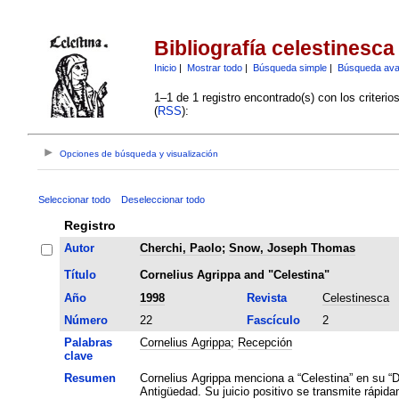
Bibliografía celestinesca
Inicio
|
Mostrar todo
|
Búsqueda simple
|
Búsqueda av
1–1 de 1 registro encontrado(s) con los criteri
(
RSS
):
Opciones de búsqueda y visualización
Seleccionar todo
Deseleccionar todo
Registro
Autor
Cherchi, Paolo
;
Snow, Joseph Thomas
Título
Cornelius Agrippa and "Celestina"
Año
1998
Revista
Celestinesca
Número
22
Fascículo
2
Palabras
Cornelius Agrippa
;
Recepción
clave
Resumen
Cornelius Agrippa menciona a “Celestina” en su “De
Antigüedad. Su juicio positivo se transmite rápida