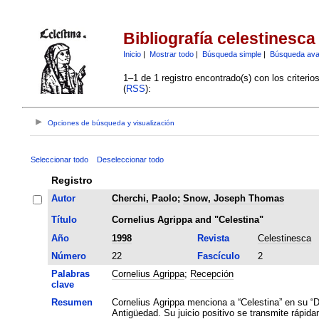
Bibliografía celestinesca
Inicio
|
Mostrar todo
|
Búsqueda simple
|
Búsqueda av
1–1 de 1 registro encontrado(s) con los criteri
(
RSS
):
Opciones de búsqueda y visualización
Seleccionar todo
Deseleccionar todo
Registro
Autor
Cherchi, Paolo
;
Snow, Joseph Thomas
Título
Cornelius Agrippa and "Celestina"
Año
1998
Revista
Celestinesca
Número
22
Fascículo
2
Palabras
Cornelius Agrippa
;
Recepción
clave
Resumen
Cornelius Agrippa menciona a “Celestina” en su “De
Antigüedad. Su juicio positivo se transmite rápida