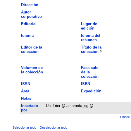
Dirección
Autor
corporativo
Editorial
Lugar de
edición
Idioma
Idioma del
resumen
Editor de la
Título de la
colección
colección
Volumen de
Fascículo
la colección
de la
colección
ISSN
ISBN
Área
Expedición
Notas
Insertado
Uni-Trier @ amaranta_sg @
por
Enlace 
Seleccionar todo
Deseleccionar todo