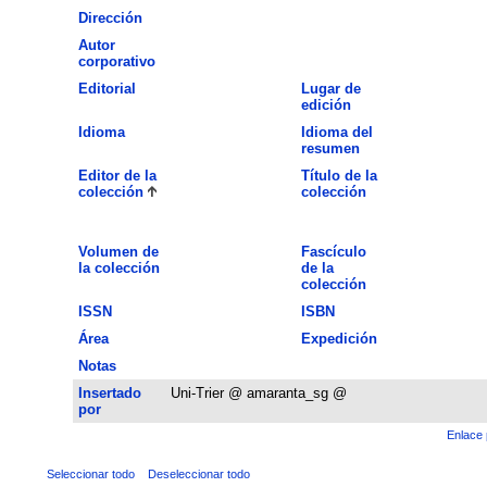
Dirección
Autor
corporativo
Editorial
Lugar de
edición
Idioma
Idioma del
resumen
Editor de la
Título de la
colección
colección
Volumen de
Fascículo
la colección
de la
colección
ISSN
ISBN
Área
Expedición
Notas
Insertado
Uni-Trier @ amaranta_sg @
por
Enlace 
Seleccionar todo
Deseleccionar todo