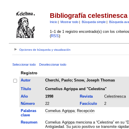
Bibliografía celestinesca
Inicio
|
Mostrar todo
|
Búsqueda simple
|
Búsqueda av
1–1 de 1 registro encontrado(s) con los criteri
(
RSS
):
Opciones de búsqueda y visualización
Seleccionar todo
Deseleccionar todo
Registro
Autor
Cherchi, Paolo
;
Snow, Joseph Thomas
Título
Cornelius Agrippa and "Celestina"
Año
1998
Revista
Celestinesca
Número
22
Fascículo
2
Palabras
Cornelius Agrippa
;
Recepción
clave
Resumen
Cornelius Agrippa menciona a “Celestina” en su “De
Antigüedad. Su juicio positivo se transmite rápida