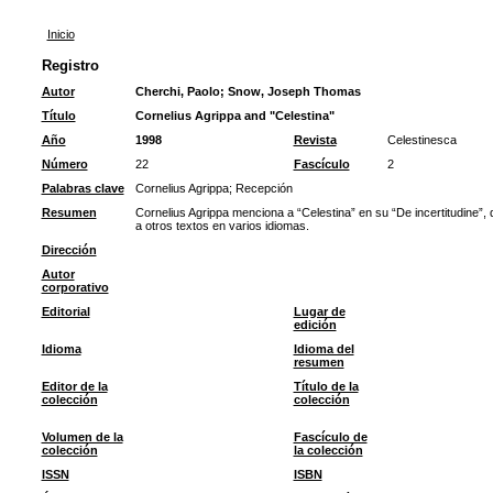
Inicio
Registro
Autor
Cherchi, Paolo
;
Snow, Joseph Thomas
Título
Cornelius Agrippa and "Celestina"
Año
1998
Revista
Celestinesca
Número
22
Fascículo
2
Palabras clave
Cornelius Agrippa
;
Recepción
Resumen
Cornelius Agrippa menciona a “Celestina” en su “De incertitudine”, 
a otros textos en varios idiomas.
Dirección
Autor
corporativo
Editorial
Lugar de
edición
Idioma
Idioma del
resumen
Editor de la
Título de la
colección
colección
Volumen de la
Fascículo de
colección
la colección
ISSN
ISBN