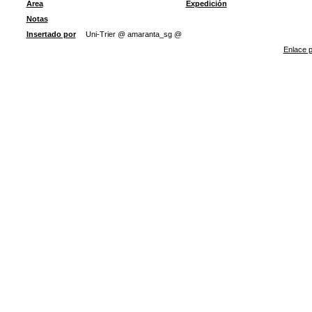
Área
Expedición
Notas
Insertado por
Uni-Trier @ amaranta_sg @
Enlace p