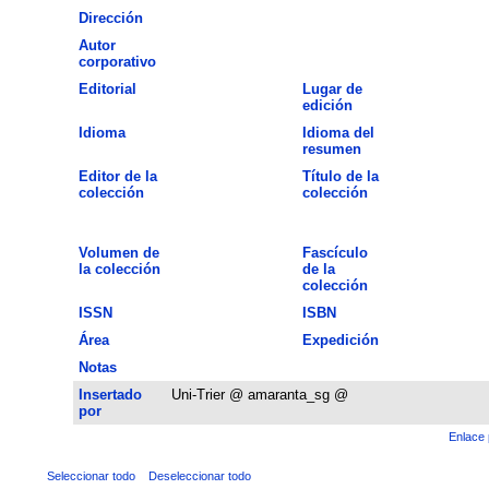
Dirección
Autor
corporativo
Editorial
Lugar de
edición
Idioma
Idioma del
resumen
Editor de la
Título de la
colección
colección
Volumen de
Fascículo
la colección
de la
colección
ISSN
ISBN
Área
Expedición
Notas
Insertado
Uni-Trier @ amaranta_sg @
por
Enlace 
Seleccionar todo
Deseleccionar todo