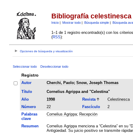
Bibliografía celestinesca
Inicio
|
Mostrar todo
|
Búsqueda simple
|
Búsqueda av
1–1 de 1 registro encontrado(s) con los criteri
(
RSS
):
Opciones de búsqueda y visualización
Seleccionar todo
Deseleccionar todo
Registro
Autor
Cherchi, Paolo
;
Snow, Joseph Thomas
Título
Cornelius Agrippa and "Celestina"
Año
1998
Revista
Celestinesca
Número
22
Fascículo
2
Palabras
Cornelius Agrippa
;
Recepción
clave
Resumen
Cornelius Agrippa menciona a “Celestina” en su “De
Antigüedad. Su juicio positivo se transmite rápida