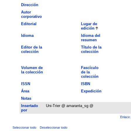
Dirección
Autor
corporativo
Editorial
Lugar de
edición
Idioma
Idioma del
resumen
Editor de la
Título de la
colección
colección
Volumen de
Fascículo
la colección
de la
colección
ISSN
ISBN
Área
Expedición
Notas
Insertado
Uni-Trier @ amaranta_sg @
por
Enlace 
Seleccionar todo
Deseleccionar todo