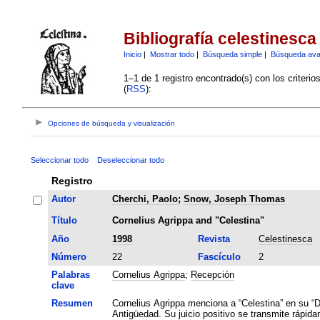
Bibliografía celestinesca
Inicio
|
Mostrar todo
|
Búsqueda simple
|
Búsqueda av
1–1 de 1 registro encontrado(s) con los criteri
(
RSS
):
Opciones de búsqueda y visualización
Seleccionar todo
Deseleccionar todo
Registro
Autor
Cherchi, Paolo
;
Snow, Joseph Thomas
Título
Cornelius Agrippa and "Celestina"
Año
1998
Revista
Celestinesca
Número
22
Fascículo
2
Palabras
Cornelius Agrippa
;
Recepción
clave
Resumen
Cornelius Agrippa menciona a “Celestina” en su “De
Antigüedad. Su juicio positivo se transmite rápida