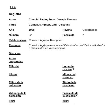
Inicio
Registro
Autor
Cherchi, Paolo
;
Snow, Joseph Thomas
Título
Cornelius Agrippa and "Celestina"
Año
1998
Revista
Celestinesca
Número
22
Fascículo
2
Palabras clave
Cornelius Agrippa
;
Recepción
Resumen
Cornelius Agrippa menciona a “Celestina” en su “De incertitudine”, 
a otros textos en varios idiomas.
Dirección
Autor
corporativo
Editorial
Lugar de
edición
Idioma
Idioma del
resumen
Editor de la
Título de la
colección
colección
Volumen de la
Fascículo de
colección
la colección
ISSN
ISBN