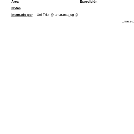
Área
Expedición
Notas
Insertado por
Uni-Trier @ amaranta_sg @
Enlace p