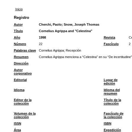
Inicio
Registro
Autor
Cherchi, Paolo
;
Snow, Joseph Thomas
Título
Cornelius Agrippa and "Celestina"
Año
1998
Revista
Ce
Número
22
Fascículo
2
Palabras clave
Cornelius Agrippa
;
Recepción
Resumen
Cornelius Agrippa menciona a “Celestina” en su “De incertitudine”,
Dirección
Autor
corporativo
Editorial
Lugar de
edición
Idioma
Idioma del
resumen
Editor de la
Título de la
colección
colección
Volumen de la
Fascículo de
colección
la colección
ISSN
ISBN
Área
Expedición