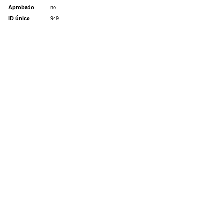
Aprobado
no
ID único
949