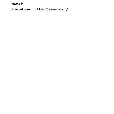
Notas
Insertado por
Uni-Trier @ amaranta_sg @