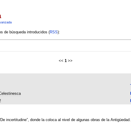
a
vanzada
ios de búsqueda introducidos (
RSS
):
<<
1
>>
Celestinesca
2
De incertitudine”, donde la coloca al nivel de algunas obras de la Antigüedad.