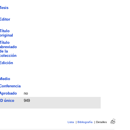
Tesis
Editor
Título
original
Título
abreviado
de la
colección
Edición
Medio
Conferencia
Aprobado
no
ID único
949
Lista
|
Bibliografía
|
Detalles