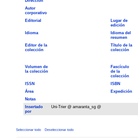
Dirección
Autor
corporativo
Editorial
Lugar de
edición
Idioma
Idioma del
resumen
Editor de la
Título de la
colección
colección
Volumen de
Fascículo
la colección
de la
colección
ISSN
ISBN
Área
Expedición
Notas
Insertado
Uni-Trier @ amaranta_sg @
por
Seleccionar todo
Deseleccionar todo