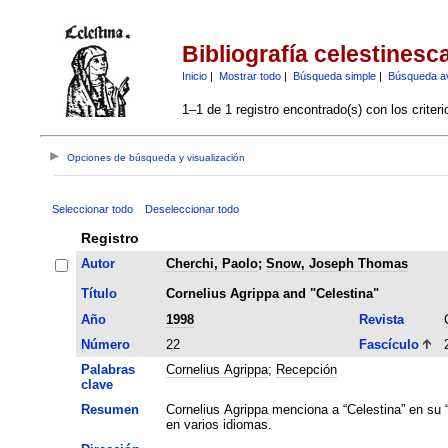
Bibliografía celestinesc
Inicio
|
Mostrar todo
|
Búsqueda simple
|
Búsqueda a
1–1 de 1 registro encontrado(s) con los criter
Opciones de búsqueda y visualización
Seleccionar todo
Deseleccionar todo
Registro
Autor
Cherchi, Paolo
;
Snow, Joseph Thomas
Título
Cornelius Agrippa and "Celestina"
Año
1998
Revista
Número
22
Fascículo
Palabras
Cornelius Agrippa
;
Recepción
clave
Resumen
Cornelius Agrippa menciona a “Celestina” en su “
en varios idiomas.