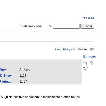
Mi cuenta
Lista
|
Bibliografía
|
Detalles
Enlaces
Tipo
Artículo
ID Snow
1104
Páginas
61-67
 Su juicio positivo se transmite rápidamente a otros textos